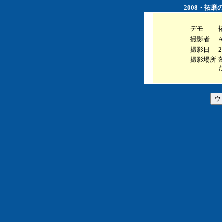
2008・拓磨
デモ
撮影者
A
撮影日
2
撮影場所